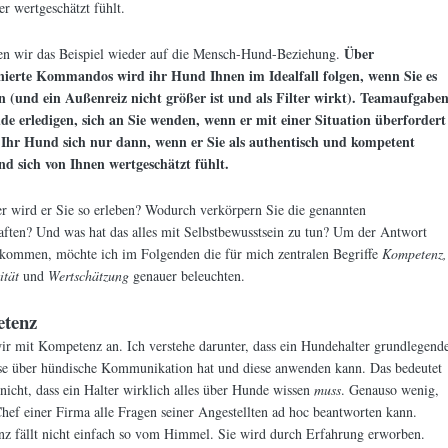
er wertgeschätzt fühlt.
Über
en wir das Beispiel wieder auf die Mensch-Hund-Beziehung.
nierte Kommandos wird ihr Hund Ihnen im Idealfall folgen, wenn Sie es
n (und ein Außenreiz nicht größer ist und als Filter wirkt). Teamaufgabe
de erledigen, sich an Sie wenden, wenn er mit einer Situation überfordert
d Ihr Hund sich nur dann, wenn er Sie als authentisch und kompetent
und sich von Ihnen wertgeschätzt fühlt.
r wird er Sie so erleben? Wodurch verkörpern Sie die genannten
ften? Und was hat das alles mit Selbstbewusstsein zu tun? Um der Antwort
 kommen, möchte ich im Folgenden die für mich zentralen Begriffe
Kompetenz,
ität
und
Wertschätzung
genauer beleuchten.
tenz
r mit Kompetenz an. Ich verstehe darunter, dass ein Hundehalter grundlegend
se über hündische Kommunikation hat und diese anwenden kann. Das bedeutet
nicht, dass ein Halter wirklich alles über Hunde wissen
muss
. Genauso wenig,
hef einer Firma alle Fragen seiner Angestellten ad hoc beantworten kann.
z fällt nicht einfach so vom Himmel. Sie wird durch Erfahrung erworben.