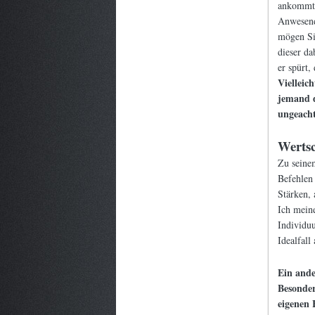
ankommt,
Anwesende
mögen Sie
dieser da
er spürt, 
Vielleic
jemand d
ungeacht
Werts
Zu seine
Befehlen 
Stärken, 
Ich meine
Individu
Idealfall
Ein ande
Besonder
eigenen