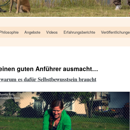
Philosophie
Angebote
Videos
Erfahrungsberichte
Veröffentlichung
einen guten Anführer ausmacht…
arum es dafür Selbstbewusstsein braucht