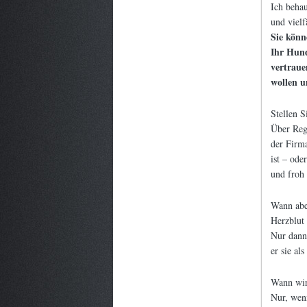
Ich behau
und vielf
Sie könn
Ihr Hund
vertraue
wollen u
Stellen S
Über Rege
der Firma
ist – ode
und froh
Wann aber
Herzblut 
Nur dann,
er sie als
Wann wird
Nur, wenn