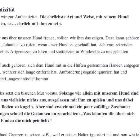
tizität
Die ehrlichste Art und Weise, mit seinem Hund
ir zur Authentizität.
n, ist… ehrlich mit ihm zu sein.
 uns über unseren Hund freuen, sollten wir ihm das zeigen. Dazu kann gehören
s „Juhuuuu“ zu rufen, wenn unser Hund es geschafft hat, sich vom reizenden
eines Artgenossen zu lösen und stattdessen in Windeseile zu uns gelaufen
f auch gehören, sich dem Hund mit in die Hüften gestemmten Händen entgege
n, wenn er sich lange entfernt hat, Aufforderungssignale ignoriert hat und
ßend „angeschnöselt“ kommt.
Solange wir allein mit unserem Hund sind
es setzt ein bisschen Mut voraus.
 uns vielleicht nichts aus, ausgelassen mit ihm zu spielen und uns dabei
 Boden zu kugeln. Aber sind erst einmal ein paar zufällige Zuschauer
angen schnell die Gedanken an zu arbeiten: „Was könnten die über mich
Finden die mich peinlich?“
nd Grenzen zu setzen, z.B., weil er seinen Halter ignoriert hat und nun wiede