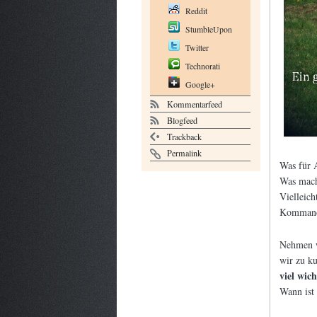
Reddit
StumbleUpon
Twitter
Technorati
Google+
Kommentarfeed
Blogfeed
Trackback
Permalink
Was für A
Was mach
Vielleich
Kommand
Nehmen wi
wir zu ku
viel wich
Wann ist