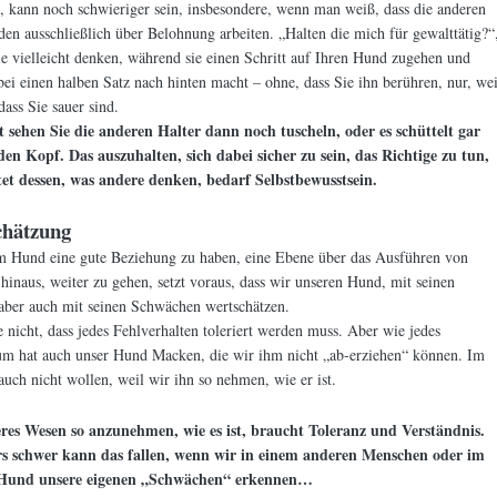
 kann noch schwieriger sein, insbesondere, wenn man weiß, dass die anderen
n ausschließlich über Belohnung arbeiten. „Halten die mich für gewalttätig?“
 vielleicht denken, während sie einen Schritt auf Ihren Hund zugehen und
bei einen halben Satz nach hinten macht – ohne, dass Sie ihn berühren, nur, wei
dass Sie sauer sind.
ht sehen Sie die anderen Halter dann noch tuscheln, oder es schüttelt gar
en Kopf. Das auszuhalten, sich dabei sicher zu sein, das Richtige zu tun,
et dessen, was andere denken, bedarf Selbstbewusstsein.
chätzung
m Hund eine gute Beziehung zu haben, eine Ebene über das Ausführen von
hinaus, weiter zu gehen, setzt voraus, dass wir unseren Hund, mit seinen
aber auch mit seinen Schwächen wertschätzen.
 nicht, dass jedes Fehlverhalten toleriert werden muss. Aber wie jedes
um hat auch unser Hund Macken, die wir ihm nicht „ab-erziehen“ können. Im
 auch nicht wollen, weil wir ihn so nehmen, wie er ist.
res Wesen so anzunehmen, wie es ist, braucht Toleranz und Verständnis.
s schwer kann das fallen, wenn wir in einem anderen Menschen oder im
 Hund unsere eigenen „Schwächen“ erkennen…