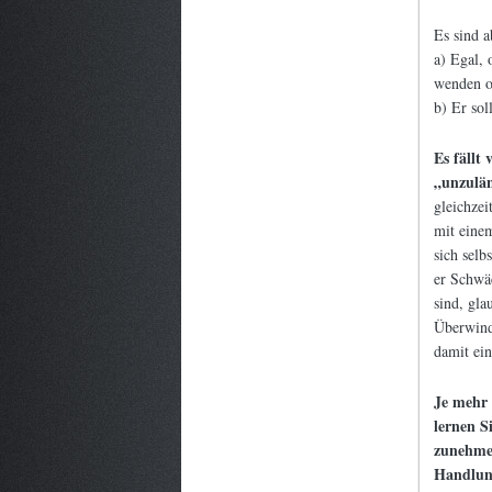
Es sind a
a) Egal, 
wenden o
b) Er soll
Es fällt 
„unzulän
gleichzei
mit einem
sich selb
er Schwäc
sind, gla
Überwind
damit ein
Je mehr 
lernen S
zunehmen
Handlun