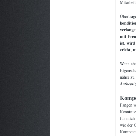
Mitarbeit
Übertrag
konditio
verlange
mit Freu
ist, wir
erlebt, 
Wann abe
Eigenscha
näher zu
Authentiz
Kompe
Fangen wi
Kenntnis
für mich 
wie der C
Kompeten