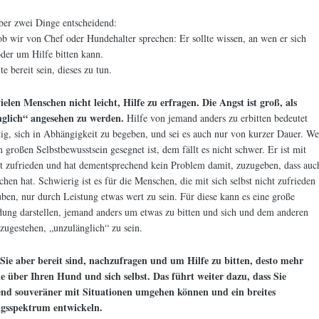
ber zwei Dinge entscheidend:
ob wir von Chef oder Hundehalter sprechen: Er sollte wissen, an wen er sich
der um Hilfe bitten kann.
te bereit sein, dieses zu tun.
vielen Menschen nicht leicht, Hilfe zu erfragen.
Die Angst ist groß, als
glich“ angesehen zu werden.
Hilfe von jemand anders zu erbitten bedeutet
tig, sich in Abhängigkeit zu begeben, und sei es auch nur von kurzer Dauer. We
 großen Selbstbewusstsein gesegnet ist, dem fällt es nicht schwer. Er ist mit
st zufrieden und hat dementsprechend kein Problem damit, zuzugeben, dass auc
hen hat. Schwierig ist es für die Menschen, die mit sich selbst nicht zufrieden
uben, nur durch Leistung etwas wert zu sein. Für diese kann es eine große
ung darstellen, jemand anders um etwas zu bitten und sich und dem anderen
zugestehen, „unzulänglich“ zu sein.
Sie aber bereit sind, nachzufragen und um Hilfe zu bitten, desto mehr
ie über Ihren Hund und sich selbst. Das führt weiter dazu, dass Sie
d souveräner mit Situationen umgehen können und ein breites
gsspektrum entwickeln.