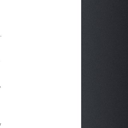
,
n
,
r