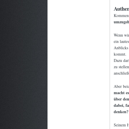
Authen
Kommen w
umzugehe
Wenn wir
ein laute
Anblicks 
kommt.
Dazu dar
zu stelle
anschlie
Aber beid
macht es
über den
dabei, f
denken? 
Seinem Hu