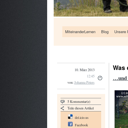
MiteinanderLernen
Blog
Unsere 
Was 
10. März 2013
12:45
…und w
von:
Johanna Peters
5 Kommentar(e)
Teile diesen Artikel
del.icio.us
Facebook