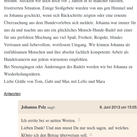
belohnt. Steckten wir doch noch vor 2 Jahren in so mancher ratlosen,
frustrierten Situation. Einige Stoßgebete wurden von uns gen Himmel und
zu Johanna geschickt, wenn sich Rückschritte zeigten oder eine erneute
Überraschung aus dem Hundevorleben sich meldete. Johanna war immer für
uns da und machte aus uns ein glückliches Mensch-Hunde-Rudel mit einer
für uns perfekten Mischung aus viel Spaß, Freiheit, Respekt, blindes
Vertrauen und liebevollem, wortlosem Umgang. Wir können Johanna als
einfühlsamen Menschen und ihre absolut fachlich kompetente Arbeit als
Hundetrainerin nur jedem wärmstens empfehlen.
Bei Neuzugängen oder Änderungen des Rudels werden wir bei Johanna zu
Wiederholungstätern.
Liebe Grüße von Tom, Gabi und Max mit Lello und Mara
Antworten
Johanna Pelz
sagt:
9. Juni 2013 um 15:05
Ich erröte bei so netten Worten.
Lieben Dank! Und nun musst Du nur noch sagen, auf welches
KOnto ich den Betrag überweisen soll.