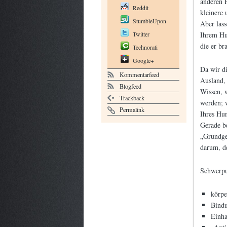
anderen 
Reddit
kleinere
StumbleUpon
Aber lass
Twitter
Ihrem Hun
die er br
Technorati
Google+
Da wir d
Kommentarfeed
Ausland, 
Blogfeed
Wissen, w
Trackback
werden; w
Permalink
Ihres Hu
Gerade be
„Grundge
darum, de
Schwerpun
körpe
Bindu
Einha