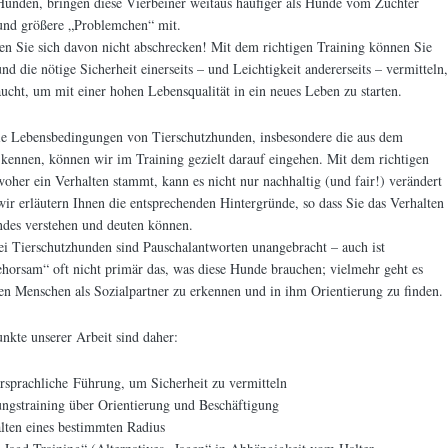
Hunden, bringen diese Vierbeiner weitaus häufiger als Hunde vom Züchter
 und größere „Problemchen“ mit.
en Sie sich davon nicht abschrecken! Mit dem richtigen Training können Sie
d die nötige Sicherheit einerseits – und Leichtigkeit andererseits – vermitteln,
aucht, um mit einer hohen Lebensqualität in ein neues Leben zu starten.
ie Lebensbedingungen von Tierschutzhunden, insbesondere die aus dem
kennen, können wir im Training gezielt darauf eingehen. Mit dem richtigen
oher ein Verhalten stammt, kann es nicht nur nachhaltig (und fair!) verändert
ir erläutern Ihnen die entsprechenden Hintergründe, so dass Sie das Verhalten
ndes verstehen und deuten können.
i Tierschutzhunden sind Pauschalantworten unangebracht – auch ist
horsam“ oft nicht primär das, was diese Hunde brauchen; vielmehr geht es
n Menschen als Sozialpartner zu erkennen und in ihm Orientierung zu finden.
kte unserer Arbeit sind daher:
rsprachliche Führung, um Sicherheit zu vermitteln
ngstraining über Orientierung und Beschäftigung
lten eines bestimmten Radius