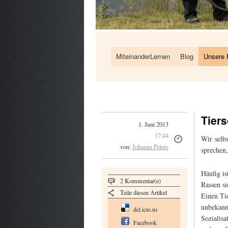
MiteinanderLernen
Blog
Unsere 
Tier
1. Juni 2013
17:44
Wir selbs
von:
Johanna Peters
sprechen
Häufig is
2 Kommentar(e)
Rassen si
Teile diesen Artikel
Einen Tie
unbekann
del.icio.us
Sozialisa
Facebook