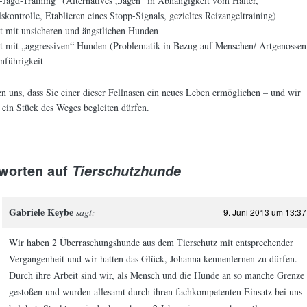
-Jagd-Training“ (Alternatives „Jagen“ in Abhängigkeit vom Halter,
skontrolle, Etablieren eines Stopp-Signals, gezieltes Reizangeltraining)
t mit unsicheren und ängstlichen Hunden
t mit „aggressiven“ Hunden (Problematik in Bezug auf Menschen/ Artgenossen
nführigkeit
n uns, dass Sie einer dieser Fellnasen ein neues Leben ermöglichen – und wir
 ein Stück des Weges begleiten dürfen.
worten auf
Tierschutzhunde
Gabriele Keybe
sagt:
9. Juni 2013 um 13:37
Wir haben 2 Überraschungshunde aus dem Tierschutz mit entsprechender
Vergangenheit und wir hatten das Glück, Johanna kennenlernen zu dürfen.
Durch ihre Arbeit sind wir, als Mensch und die Hunde an so manche Grenze
gestoßen und wurden allesamt durch ihren fachkompetenten Einsatz bei uns