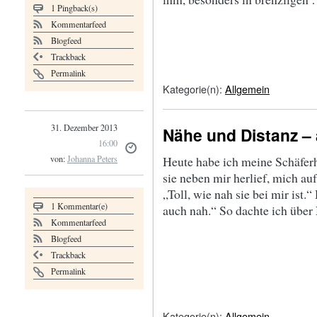
1 Pingback(s)
Kommentarfeed
Blogfeed
Trackback
Permalink
Kategorie(n):
Allgemein
31. Dezember 2013
Nähe und Distanz –
16:00
Heute habe ich meine Schäfer
von:
Johanna Peters
sie neben mir herlief, mich a
„Toll, wie nah sie bei mir ist.
1 Kommentar(e)
auch nah.“ So dachte ich übe
Kommentarfeed
Blogfeed
Trackback
Permalink
Kategorie(n):
Allgemein