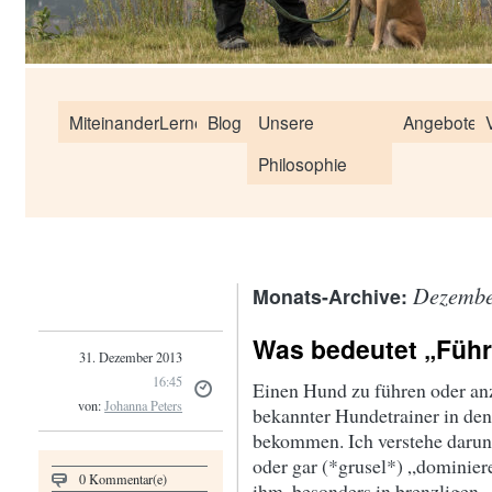
MiteinanderLernen
Blog
Unsere
Angebote
Philosophie
Dezembe
Monats-Archive:
Was bedeutet „Füh
31. Dezember 2013
16:45
Einen Hund zu führen oder anz
von:
Johanna Peters
bekannter Hundetrainer in de
bekommen. Ich verstehe darun
oder gar (*grusel*) „dominier
0 Kommentar(e)
ihm, besonders in brenzligen