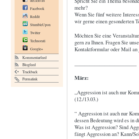
Spricht Sie ein Thema besonde
del.icio.us
mehr?
Facebook
Wenn Sie fünf weitere Interes
Reddit
wir gerne einen gesonderten T
StumbleUpon
Twitter
Möchten Sie eine Veranstaltu
Technorati
gern zu Ihnen. Fragen Sie uns
Kontaktformular oder Mail an 
Google+
Kommentarfeed
_________________________
Blogfeed
Trackback
März:
Permalink
„Aggression ist auch nur Kom
(12./13.03.)
“ Aggression ist auch nur Ko
dessen Bedeutung wird es in 
Was ist Aggression? Sind Agg
fängt Aggression an? Kann/Sol