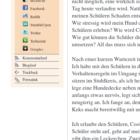
nicht möglich, eine wirklich s
del.icio.us
Tag heute verlaufen wird. Nat
Facebook
meinen Schülern Schaden entst
Reddit
Wie stressig wird mein Hund 
StumbleUpon
Schülern erleben? Wie wird 
Twitter
Wie gut können die Schüler di
Technorati
umsetzen? All das muss sich n
Google+
Nach einer kurzen Wartezeit i
Kommentarfeed
Ich habe mit den Schülern in 
Blogfeed
Verhaltensregeln im Umgang m
Trackback
sitzen im Stuhlkreis, als ich 
Permalink
lege eine Hundedecke neben m
anfangs etwas nervös, legt sic
neugierig an. Ich fange an, de
Keks macht bereitwillig mit u
Ich erlaube den Schülern, Coo
Schüler steht auf, geht auf m
gibt ihm ein Leckerchen. Zwei